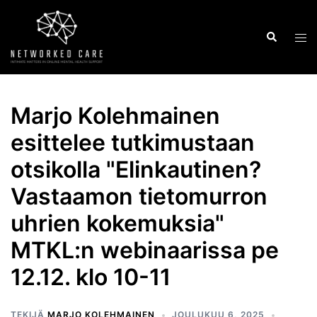
Skip
to
Search
Tog
content
men
Marjo Kolehmainen
esittelee tutkimustaan
otsikolla "Elinkautinen?
Vastaamon tietomurron
uhrien kokemuksia"
MTKL:n webinaarissa pe
12.12. klo 10-11
TEKIJÄ
MARJO KOLEHMAINEN
JOULUKUU 6, 2025