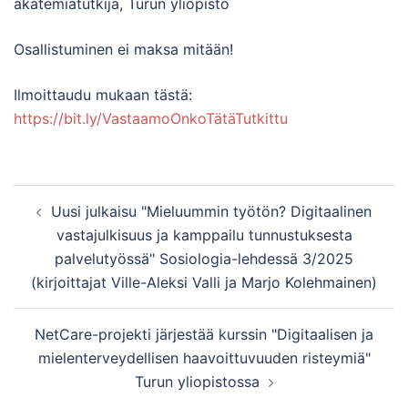
akatemiatutkija, Turun yliopisto
Osallistuminen ei maksa mitään!
Ilmoittaudu mukaan tästä:
https://bit.ly/VastaamoOnkoTätäTutkittu
Post
Uusi julkaisu "Mieluummin työtön? Digitaalinen
navigation
vastajulkisuus ja kamppailu tunnustuksesta
palvelutyössä" Sosiologia-lehdessä 3/2025
(kirjoittajat Ville-Aleksi Valli ja Marjo Kolehmainen)
NetCare-projekti järjestää kurssin "Digitaalisen ja
mielenterveydellisen haavoittuvuuden risteymiä"
Turun yliopistossa